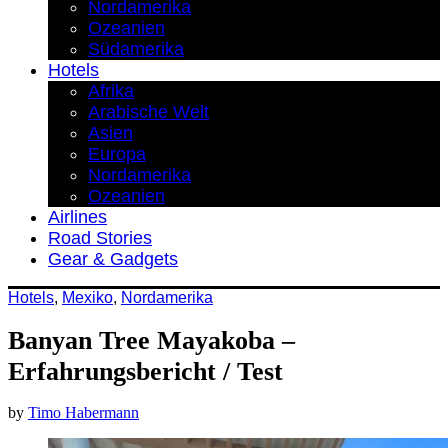
Nordamerika
Ozeanien
Südamerika
Hotels
Afrika
Arabische Welt
Asien
Europa
Nordamerika
Ozeanien
Airlines
Road Stories
Gear & Gadgets
Hotels
,
Mexiko
,
Nordamerika
Banyan Tree Mayakoba –
Erfahrungsbericht / Test
by
Timo Habermann