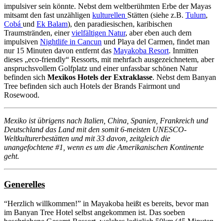
impulsiver sein könnte. Nebst dem weltberühmten Erbe der Mayas
mitsamt den fast unzähligen
kulturellen
Stätten (siehe z.B.
Tulum
,
Cobá
und
Ek Balam
), den paradiesischen, karibischen
Traumstränden, einer
vielfältigen Natur
, aber eben auch dem
impulsiven
Nightlife in Cancun
und Playa del Carmen, findet man
nur 15 Minuten davon entfernt das
Mayakoba Resort
. Inmitten
dieses „eco-friendly“ Ressorts, mit mehrfach ausgezeichnetem, aber
anspruchsvollem Golfplatz und einer unfassbar schönen Natur
befinden sich
Mexikos Hotels der Extraklasse
. Nebst dem Banyan
Tree befinden sich auch Hotels der Brands Fairmont und
Rosewood.
Mexiko ist übrigens nach Italien, China, Spanien, Frankreich und
Deutschland das Land mit den somit 6-meisten UNESCO-
Weltkulturerbestätten und mit 33 davon, zeitgleich die
unangefochtene #1, wenn es um die Amerikanischen Kontinente
geht.
Generelles
“Herzlich willkommen!” in Mayakoba heißt es bereits, bevor man
im Banyan Tree Hotel selbst angekommen ist. Das soeben