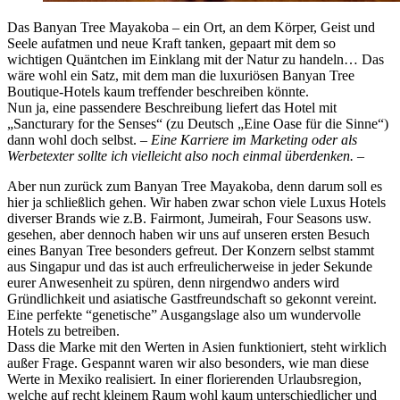
Das Banyan Tree Mayakoba – ein Ort, an dem Körper, Geist und
Seele aufatmen und neue Kraft tanken, gepaart mit dem so
wichtigen Quäntchen im Einklang mit der Natur zu handeln… Das
wäre wohl ein Satz, mit dem man die luxuriösen Banyan Tree
Boutique-Hotels kaum treffender beschreiben könnte.
Nun ja, eine passendere Beschreibung liefert das Hotel mit
„Sancturary for the Senses“ (zu Deutsch „Eine Oase für die Sinne“)
dann wohl doch selbst. –
Eine Karriere im Marketing oder als
Werbetexter sollte ich vielleicht also noch einmal überdenken. –
Aber nun zurück zum Banyan Tree Mayakoba, denn darum soll es
hier ja schließlich gehen. Wir haben zwar schon viele Luxus Hotels
diverser Brands wie z.B. Fairmont, Jumeirah, Four Seasons usw.
gesehen, aber dennoch haben wir uns auf unseren ersten Besuch
eines Banyan Tree besonders gefreut. Der Konzern selbst stammt
aus Singapur und das ist auch erfreulicherweise in jeder Sekunde
eurer Anwesenheit zu spüren, denn nirgendwo anders wird
Gründlichkeit und asiatische Gastfreundschaft so gekonnt vereint.
Eine perfekte “genetische” Ausgangslage also um wundervolle
Hotels zu betreiben.
Dass die Marke mit den Werten in Asien funktioniert, steht wirklich
außer Frage. Gespannt waren wir also besonders, wie man diese
Werte in Mexiko realisiert. In einer florierenden Urlaubsregion,
welche auf recht kleinem Raum wohl kaum unterschiedlicher und