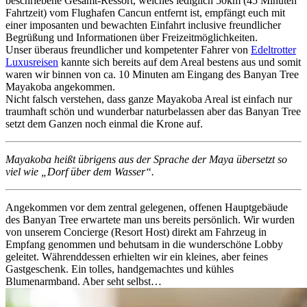
beschriebene Gesamt-Ressort, welches lediglich 50km (45 Minuten
Fahrtzeit) vom Flughafen Cancun entfernt ist, empfängt euch mit
einer imposanten und bewachten Einfahrt inclusive freundlicher
Begrüßung und Informationen über Freizeitmöglichkeiten.
Unser überaus freundlicher und kompetenter Fahrer von
Edeltrotter
Luxusreisen
kannte sich bereits auf dem Areal bestens aus und somit
waren wir binnen von ca. 10 Minuten am Eingang des Banyan Tree
Mayakoba angekommen.
Nicht falsch verstehen, dass ganze Mayakoba Areal ist einfach nur
traumhaft schön und wunderbar naturbelassen aber das Banyan Tree
setzt dem Ganzen noch einmal die Krone auf.
Mayakoba heißt übrigens aus der Sprache der Maya übersetzt so
viel wie „Dorf über dem Wasser“.
Angekommen vor dem zentral gelegenen, offenen Hauptgebäude
des Banyan Tree erwartete man uns bereits persönlich. Wir wurden
von unserem Concierge (Resort Host) direkt am Fahrzeug in
Empfang genommen und behutsam in die wunderschöne Lobby
geleitet. Währenddessen erhielten wir ein kleines, aber feines
Gastgeschenk. Ein tolles, handgemachtes und kühles
Blumenarmband. Aber seht selbst…