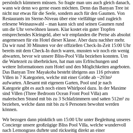
persönlich kümmern müssen. So fragte man uns auch gleich danach,
wann wir denn wo gerne essen möchten. Denn das Banyan Tree ist
nicht nur etwas für die Seele, sondern auch für den Gaumen. Von
Restaurants im Sterne-Niveau über eine vielfältige und zugleich
erlesene Weinauswahl – man kann sich und seinen Gaumen rund
um die Uhr verwöhnen lassen. Klar kostet ein guter Tropfen
entsprechendes Kleingeld, aber wir empfanden die Preise als absolut
angemessen für ein Hotel dieser Klasse. Aber dazu nachher mehr.
Da wir rund 30 Minuten vor der offiziellen Check-In-Zeit 15:00 Uhr
bereits mit dem Check-In durch waren, mussten wir noch ein wenig
abwarten, bevor wir unsere Bliss-Pool Villa beziehen konnten. Um
die Wartezeit zu überbrücken, hat man uns Erfrischungen und
weitere Informationen zum Hotel und den Möglichkeiten angeboten.
Das Banyan Tree Mayakoba besteht übrigens aus 116 privaten
Villen in 7 Kategorien, welche mit einer Größe ab ~293m²
aufwarten. Allesamt mit eigenem Garten, Pool und je nach
Kategorie gibt es auch noch einen Whirlpool dazu. In der Maxime
sind Villen (Three Bedroom Ocean Front Pool Villa) am
malerischen Strand mit bis zu 3 Schlafzimmern und satten 512m² zu
beziehen, welche dann mit bis zu 6 Personen bewohnt werden
können.
Wir bezogen dann pünktlich um 15:00 Uhr unter Begleitung unseres
Concierge unsere großzügige Bliss Pool Villa, welche wundervoll
nach Lemongrass duftete und rückseitig direkt an einer