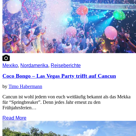
Mexiko
,
Nordamerika
,
Reiseberichte
Coco Bongo – Las Vegas Party trifft auf Cancun
by
Timo Habermann
Cancun ist wohl jedem von euch weitläufig bekannt als das Mekka
für “Springbreaker”. Denn jedes Jahr erneut zu den
Frühjahrsferien…
Read More