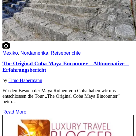
Mexiko
,
Nordamerika
,
Reiseberichte
The Original Coba Maya Encounter – Alltournative –
Erfahrungsbericht
by
Timo Habermann
Für den Besuch der Maya Ruinen von Coba haben wir uns
entschlossen die Tour „The Original Coba Maya Eincounter“
beim…
Read More