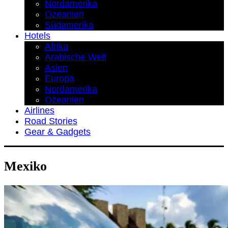
Nordamerika
Ozeanien
Südamerika
Hotels
Afrika
Arabische Welt
Asien
Europa
Nordamerika
Ozeanien
Airlines
Road Stories
Gear & Gadgets
Mexiko