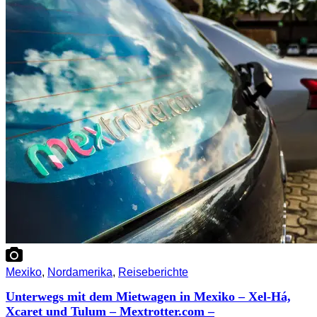
Mexiko
,
Nordamerika
,
Reiseberichte
Unterwegs mit dem Mietwagen in Mexiko – Xel-Há,
Xcaret und Tulum – Mextrotter.com –