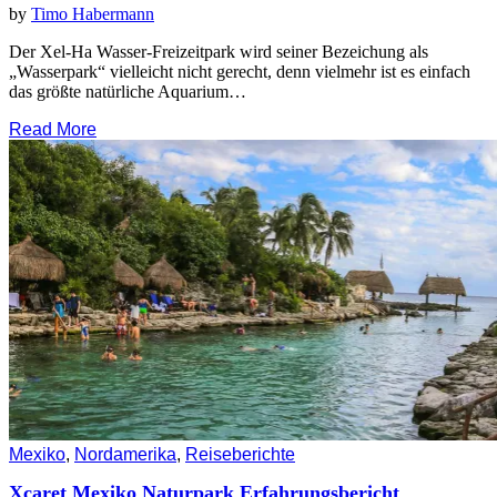
by
Timo Habermann
Der Xel-Ha Wasser-Freizeitpark wird seiner Bezeichung als
„Wasserpark“ vielleicht nicht gerecht, denn vielmehr ist es einfach
das größte natürliche Aquarium…
Read More
Mexiko
,
Nordamerika
,
Reiseberichte
Xcaret Mexiko Naturpark Erfahrungsbericht