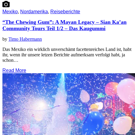
Mexiko
,
Nordamerika
,
Reiseberichte
“The Chewing Gum”: A Mayan Legacy – Sian Ka’an
Community Tours Teil 1/2 – Das Kaugummi
by
Timo Habermann
Das Mexiko ein wirklich unverschämt facettenreiches Land ist, habt
ihr, wenn ihr unsere letzen Berichte aufmerksam verfolgt habt, ja
schon…
Read More