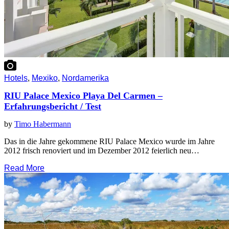
Hotels
,
Mexiko
,
Nordamerika
RIU Palace Mexico Playa Del Carmen –
Erfahrungsbericht / Test
by
Timo Habermann
Das in die Jahre gekommene RIU Palace Mexico wurde im Jahre
2012 frisch renoviert und im Dezember 2012 feierlich neu…
Read More