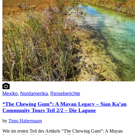
Mexiko
,
Nordamerika
,
Reiseberichte
“The Chewing Gum”: A Mayan Legacy – Sian Ka’an
Community Tours Teil 2/2 – Die Lagune
by
Timo Habermann
Wie im ersten Teil des Artikels “The Chewing Gum”: A Mayan