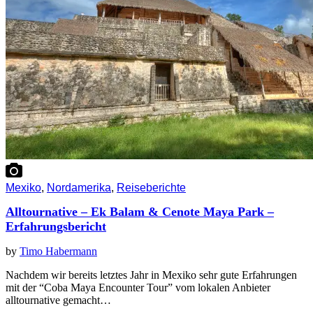
Mexiko
,
Nordamerika
,
Reiseberichte
Alltournative – Ek Balam & Cenote Maya Park –
Erfahrungsbericht
by
Timo Habermann
Nachdem wir bereits letztes Jahr in Mexiko sehr gute Erfahrungen
mit der “Coba Maya Encounter Tour” vom lokalen Anbieter
alltournative gemacht…