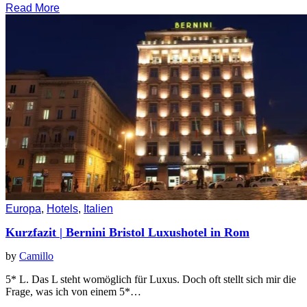
Read More
Europa
,
Hotels
,
Italien
Kurzfazit | Bernini Bristol Luxushotel in Rom
by
Camillo
5* L. Das L steht womöglich für Luxus. Doch oft stellt sich mir die
Frage, was ich von einem 5*…