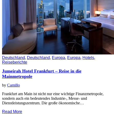
Deutschland
,
Deutschland
,
Europa
,
Europa
,
Hotels
,
Reiseberichte
Jumeirah Hotel Frankfurt – Reise in die
Mainmetropole
by
Camillo
Frankfurt am Main ist nicht nur eine wichtige Finanzmetropole,
sondern auch ein bedeutendes Industrie-, Messe- und
Dienstleistungszentrum. Die große ökonomische…
Read More