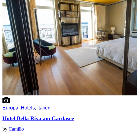
Europa
,
Hotels
,
Italien
Hotel Bella Riva am Gardasee
by
Camillo