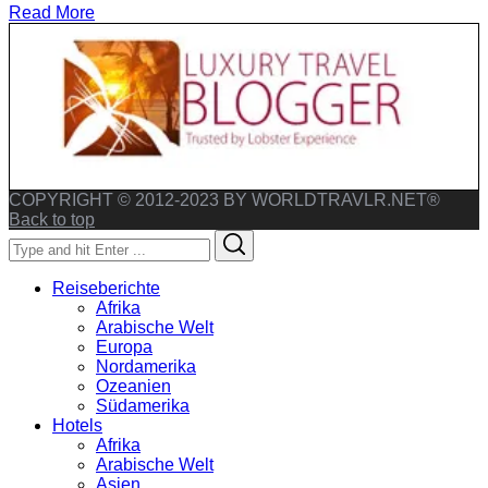
Read More
COPYRIGHT © 2012-2023 BY WORLDTRAVLR.NET®
Back to top
Search
Search
for:
Reiseberichte
Afrika
Arabische Welt
Europa
Nordamerika
Ozeanien
Südamerika
Hotels
Afrika
Arabische Welt
Asien