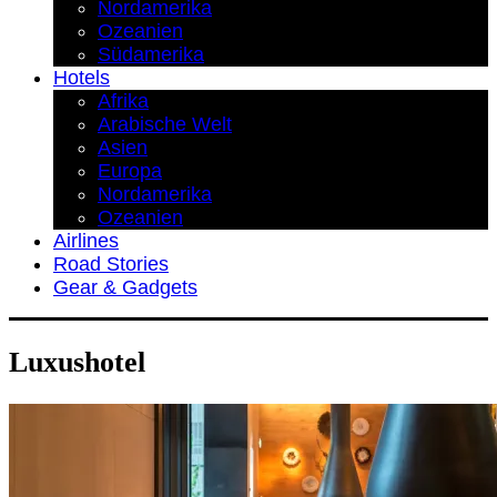
Nordamerika
Ozeanien
Südamerika
Hotels
Afrika
Arabische Welt
Asien
Europa
Nordamerika
Ozeanien
Airlines
Road Stories
Gear & Gadgets
Luxushotel