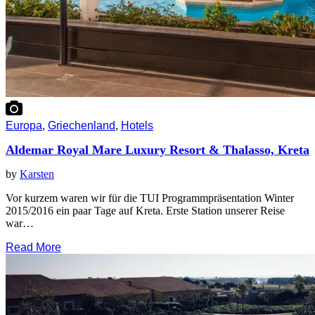
Europa
,
Griechenland
,
Hotels
Aldemar Royal Mare Luxury Resort & Thalasso, Kreta
by
Karsten
Vor kurzem waren wir für die TUI Programmpräsentation Winter
2015/2016 ein paar Tage auf Kreta. Erste Station unserer Reise
war…
Read More