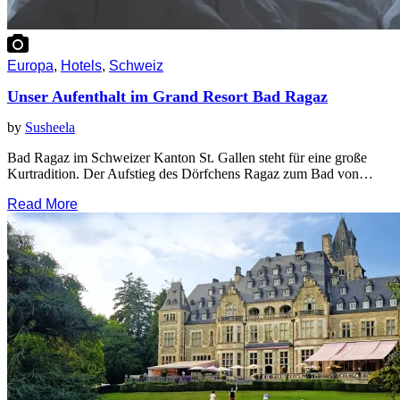
Europa
,
Hotels
,
Schweiz
Unser Aufenthalt im Grand Resort Bad Ragaz
by
Susheela
Bad Ragaz im Schweizer Kanton St. Gallen steht für eine große
Kurtradition. Der Aufstieg des Dörfchens Ragaz zum Bad von…
Read More