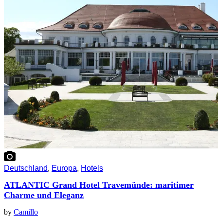
Deutschland
,
Europa
,
Hotels
ATLANTIC Grand Hotel Travemünde: maritimer
Charme und Eleganz
by
Camillo