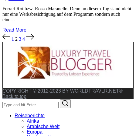
Ferrari Rot bzw. Rosso Maranello. Denn an diesem Tag stand nicht
nur eine Werksbesichtigung auf dem Programm sondern auch
eine…
Read More
Seitennummerierung
1
2
3
4
der
Beiträge
COPYRIGHT © 2012-2023 BY WORLDTRAVLR.NET®
Back to top
Search
Search
for:
Reiseberichte
Afrika
Arabische Welt
Europa