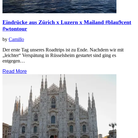
Eindrücke aus Zürich x Luzern x Mailand #blau9cent
#wtontour
by
Camillo
Der erste Tag unseres Roadtrips ist zu Ende. Nachdem wir mit
„leichter“ Verspätung in Rüsselsheim gestartet sind ging es
entgegen…
Read More