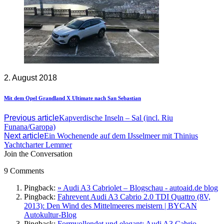
2. August 2018
Mit dem Opel Grandland X Ultimate nach San Sebastian
Previous article
Kapverdische Inseln – Sal (incl. Riu
Funana/Garopa)
Next article
Ein Wochenende auf dem IJsselmeer mit Thinius
Yachtcharter Lemmer
Join the Conversation
9 Comments
Pingback:
» Audi A3 Cabriolet – Blogschau - autoaid.de blog
Pingback:
Fahrevent Audi A3 Cabrio 2.0 TDI Quattro (8V,
2013): Den Wind des Mittelmeeres meistern | BYCAN
Autokultur-Blog
Pingback:
Formvollendet und elegant: Audi A3 Cabrio