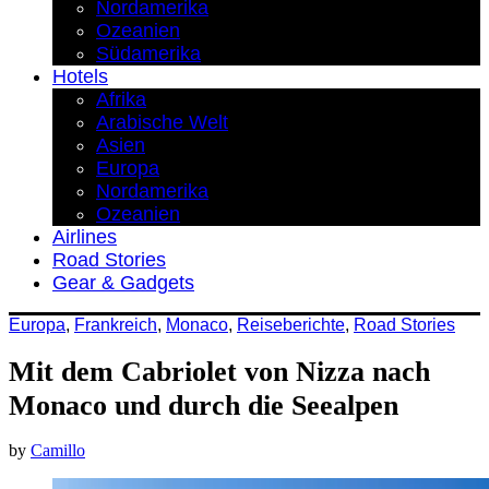
Nordamerika
Ozeanien
Südamerika
Hotels
Afrika
Arabische Welt
Asien
Europa
Nordamerika
Ozeanien
Airlines
Road Stories
Gear & Gadgets
Europa
,
Frankreich
,
Monaco
,
Reiseberichte
,
Road Stories
Mit dem Cabriolet von Nizza nach
Monaco und durch die Seealpen
by
Camillo