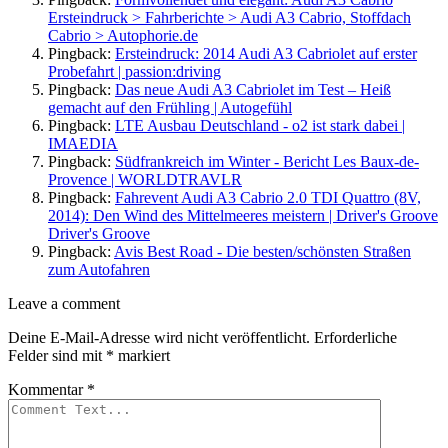
Ersteindruck > Fahrberichte > Audi A3 Cabrio, Stoffdach
Cabrio > Autophorie.de
Pingback:
Ersteindruck: 2014 Audi A3 Cabriolet auf erster
Probefahrt | passion:driving
Pingback:
Das neue Audi A3 Cabriolet im Test – Heiß
gemacht auf den Frühling | Autogefühl
Pingback:
LTE Ausbau Deutschland - o2 ist stark dabei |
IMAEDIA
Pingback:
Südfrankreich im Winter - Bericht Les Baux-de-
Provence | WORLDTRAVLR
Pingback:
Fahrevent Audi A3 Cabrio 2.0 TDI Quattro (8V,
2014): Den Wind des Mittelmeeres meistern | Driver's Groove
Driver's Groove
Pingback:
Avis Best Road - Die besten/schönsten Straßen
zum Autofahren
Leave
Leave a comment
a
Deine E-Mail-Adresse wird nicht veröffentlicht.
Erforderliche
comment
Felder sind mit
*
markiert
Kommentar
*