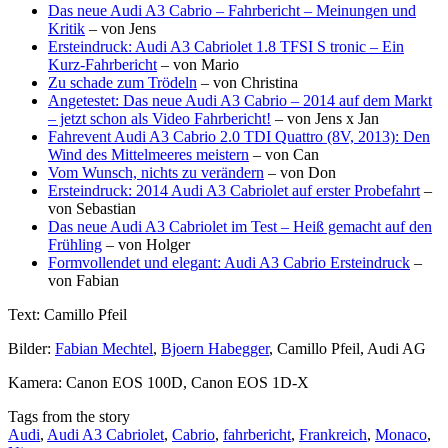
Das neue Audi A3 Cabrio – Fahrbericht – Meinungen und
Kritik
– von Jens
Ersteindruck: Audi A3 Cabriolet 1.8 TFSI S tronic – Ein
Kurz-Fahrbericht
– von Mario
Zu schade zum Trödeln
– von Christina
Angetestet: Das neue Audi A3 Cabrio – 2014 auf dem Markt
– jetzt schon als Video Fahrbericht!
– von Jens x Jan
Fahrevent Audi A3 Cabrio 2.0 TDI Quattro (8V, 2013): Den
Wind des Mittelmeeres meistern
– von Can
Vom Wunsch, nichts zu verändern
– von Don
Ersteindruck: 2014 Audi A3 Cabriolet auf erster Probefahrt
–
von Sebastian
Das neue Audi A3 Cabriolet im Test – Heiß gemacht auf den
Frühling
– von Holger
Formvollendet und elegant: Audi A3 Cabrio Ersteindruck
–
von Fabian
Text: Camillo Pfeil
Bilder:
Fabian Mechtel
,
Bjoern Habegger
, Camillo Pfeil, Audi AG
Kamera: Canon EOS 100D, Canon EOS 1D-X
Tags from the story
Audi
,
Audi A3 Cabriolet
,
Cabrio
,
fahrbericht
,
Frankreich
,
Monaco
,