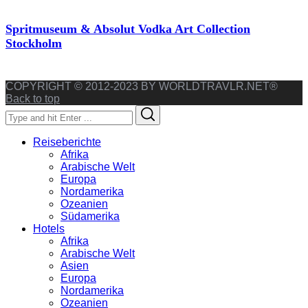
Spritmuseum & Absolut Vodka Art Collection
Stockholm
COPYRIGHT © 2012-2023 BY WORLDTRAVLR.NET®
Back to top
Search
Search
for:
Reiseberichte
Afrika
Arabische Welt
Europa
Nordamerika
Ozeanien
Südamerika
Hotels
Afrika
Arabische Welt
Asien
Europa
Nordamerika
Ozeanien