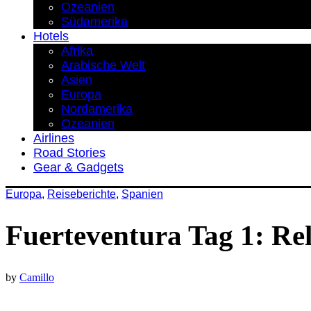
Ozeanien
Südamerika
Hotels
Afrika
Arabische Welt
Asien
Europa
Nordamerika
Ozeanien
Airlines
Road Stories
Gear & Gadgets
Europa
,
Reiseberichte
,
Spanien
Fuerteventura Tag 1: Re
by
Camillo