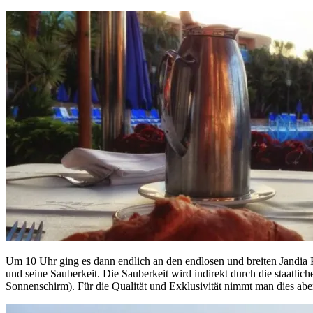
Um 10 Uhr ging es dann endlich an den endlosen und breiten Jandia Pla
und seine Sauberkeit. Die Sauberkeit wird indirekt durch die staatl
Sonnenschirm). Für die Qualität und Exklusivität nimmt man dies aber