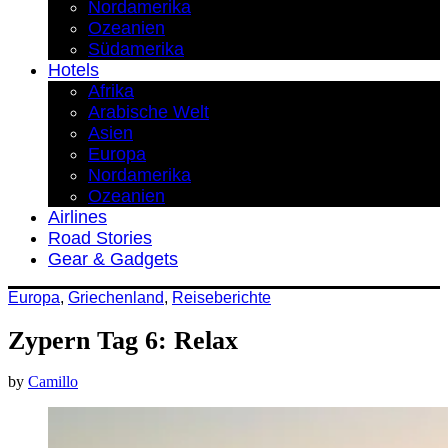
Nordamerika
Ozeanien
Südamerika
Hotels
Afrika
Arabische Welt
Asien
Europa
Nordamerika
Ozeanien
Airlines
Road Stories
Gear & Gadgets
Europa
,
Griechenland
,
Reiseberichte
Zypern Tag 6: Relax
by
Camillo