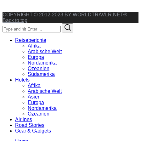
COPYRIGHT © 2012-2023 BY WORLDTRAVLR.NET®
Back to top
Search
Search
for:
Reiseberichte
Afrika
Arabische Welt
Europa
Nordamerika
Ozeanien
Südamerika
Hotels
Afrika
Arabische Welt
Asien
Europa
Nordamerika
Ozeanien
Airlines
Road Stories
Gear & Gadgets