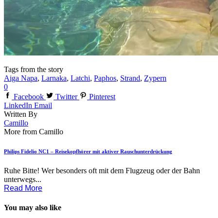
Tags from the story
Aiga Napa
,
Larnaka
,
Latchi
,
Paphos
,
Strand
,
Zypern
0
Facebook
Twitter
Pinterest
LinkedIn
Email
Written By
Camillo
More from Camillo
Philips Fidelio NC1 – Reisekopfhörer mit aktiver Rauschunterdrückung
Ruhe Bitte! Wer besonders oft mit dem Flugzeug oder der Bahn
unterwegs...
Read More
You may also like