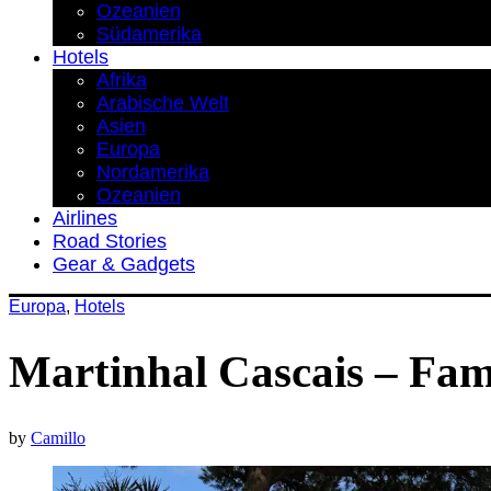
Ozeanien
Südamerika
Hotels
Afrika
Arabische Welt
Asien
Europa
Nordamerika
Ozeanien
Airlines
Road Stories
Gear & Gadgets
Europa
,
Hotels
Martinhal Cascais – Fami
by
Camillo