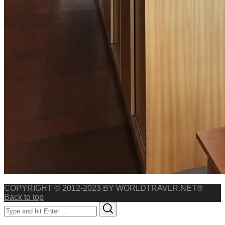
COPYRIGHT © 2012-2023 BY WORLDTRAVLR.NET®
Back to top
Search
Search
for: