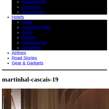
Nordamerika
Ozeanien
Südamerika
Hotels
Afrika
Arabische Welt
Asien
Europa
Nordamerika
Ozeanien
Airlines
Road Stories
Gear & Gadgets
martinhal-cascais-19