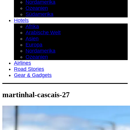
Nordamerika
Ozeanien
Südamerika
Hotels
Afrika
Arabische Welt
Asien
Europa
Nordamerika
Ozeanien
Airlines
Road Stories
Gear & Gadgets
martinhal-cascais-27