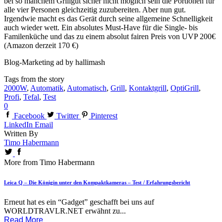
bei so manchem Grillgut sicher nicht möglich sein die Portionen für
alle vier Personen gleichzeitig zuzubereiten. Aber nun gut.
Irgendwie macht es das Gerät durch seine allgemeine Schnelligkeit
auch wieder wett. Ein absolutes Must-Have für die Single- bis
Familenküche und das zu einem absolut fairen Preis von UVP 200€
(Amazon derzeit 170 €)
Blog-Marketing ad by hallimash
Tags from the story
2000W
,
Automatik
,
Automatisch
,
Grill
,
Kontaktgrill
,
OptiGrill
,
Profi
,
Tefal
,
Test
0
Facebook
Twitter
Pinterest
LinkedIn
Email
Written By
Timo Habermann
More from Timo Habermann
Leica Q – Die Königin unter den Kompaktkameras – Test / Erfahrungsbericht
Erneut hat es ein “Gadget” geschafft bei uns auf
WORLDTRAVLR.NET erwähnt zu...
Read More