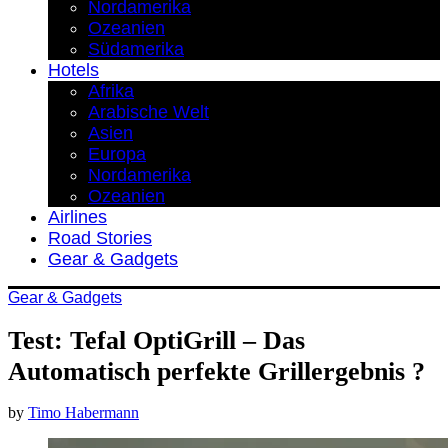
Nordamerika
Ozeanien
Südamerika
Hotels
Afrika
Arabische Welt
Asien
Europa
Nordamerika
Ozeanien
Airlines
Road Stories
Gear & Gadgets
Gear & Gadgets
Test: Tefal OptiGrill – Das
Automatisch perfekte Grillergebnis ?
by
Timo Habermann