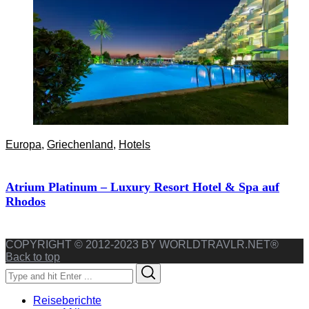
Europa
,
Griechenland
,
Hotels
Atrium Platinum – Luxury Resort Hotel & Spa auf
Rhodos
COPYRIGHT © 2012-2023 BY WORLDTRAVLR.NET®
Back to top
Search
Search
for:
Reiseberichte