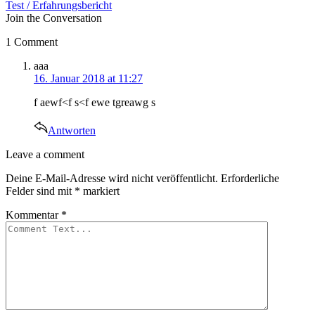
Test / Erfahrungsbericht
Join the Conversation
1 Comment
says:
aaa
16. Januar 2018 at 11:27
f aewf<f s<f ewe tgreawg s
Antworten
Leave
Leave a comment
a
Deine E-Mail-Adresse wird nicht veröffentlicht.
Erforderliche
comment
Felder sind mit
*
markiert
Kommentar
*