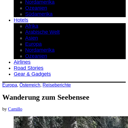
Nordamerika
Ozeanien
Südamerika
Hotels
Afrika
Arabische Welt
Asien
Europa
Nordamerika
Ozeanien
Airlines
Road Stories
Gear & Gadgets
Europa
,
Österreich
,
Reiseberichte
Wanderung zum Seebensee
by
Camillo