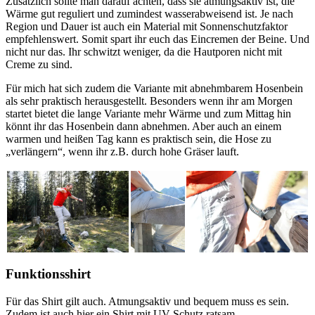
Zusätzlich sollte man darauf achten, dass sie atmungsaktiv ist, die
Wärme gut reguliert und zumindest wasserabweisend ist. Je nach
Region und Dauer ist auch ein Material mit Sonnenschutzfaktor
empfehlenswert. Somit spart ihr euch das Eincremen der Beine. Und
nicht nur das. Ihr schwitzt weniger, da die Hautporen nicht mit
Creme zu sind.
Für mich hat sich zudem die Variante mit abnehmbarem Hosenbein
als sehr praktisch herausgestellt. Besonders wenn ihr am Morgen
startet bietet die lange Variante mehr Wärme und zum Mittag hin
könnt ihr das Hosenbein dann abnehmen. Aber auch an einem
warmen und heißen Tag kann es praktisch sein, die Hose zu
„verlängern“, wenn ihr z.B. durch hohe Gräser lauft.
Funktionsshirt
Für das Shirt gilt auch. Atmungsaktiv und bequem muss es sein.
Zudem ist auch hier ein Shirt mit UV-Schutz ratsam.