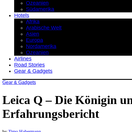
Ozeanien
Südamerika
Hotels
Afrika
Arabische Welt
Asien
Europa
Nordamerika
Ozeanien
Airlines
Road Stories
Gear & Gadgets
Gear & Gadgets
Leica Q – Die Königin u
Erfahrungsbericht
by
Timo Habermann