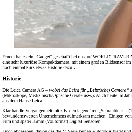
Erneut hat es ein “Gadget” geschafft bei uns auf WORLDTRAVLR.
eine sehr luxuriöse Kompaktkamera, mit einem großen Bildsensor 
noch einmal kurz etwas Historie dazu…
Historie
Die Leica Camera AG
– wobei das Leica für „
Lei
tz(sche)
Ca
mera“ st
(Mikroskope, Medizinisch/Optische Geräte usw.). Auch heute im Jahr
aus dem Hause Leica.
Klar hat die Vergangenheit mit z.B. den legendären „Schraubleicas”(19
bewundernswerten Unternehmens aufmerksam machen. Einigen von euc
Film und später 35mm (Vollformat) Digital-Sensoren.
Doch abgesehen, davon das die M-Serie keinen Autofokus bietet und