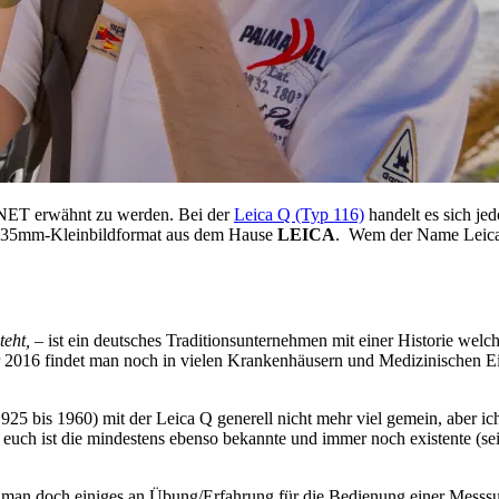
NET erwähnt zu werden. Bei der
Leica Q (Typ 116)
handelt es sich je
im 35mm-Kleinbildformat aus dem Hause
LEICA
. Wem der Name Leica n
eht, –
ist ein deutsches Traditionsunternehmen mit einer Historie welche
 2016 findet man noch in vielen Krankenhäusern und Medizinischen Einr
25 bis 1960) mit der Leica Q generell nicht mehr viel gemein, aber ich
h ist die mindestens ebenso bekannte und immer noch existente (sei
 man doch einiges an Übung/Erfahrung für die Bedienung einer Messs