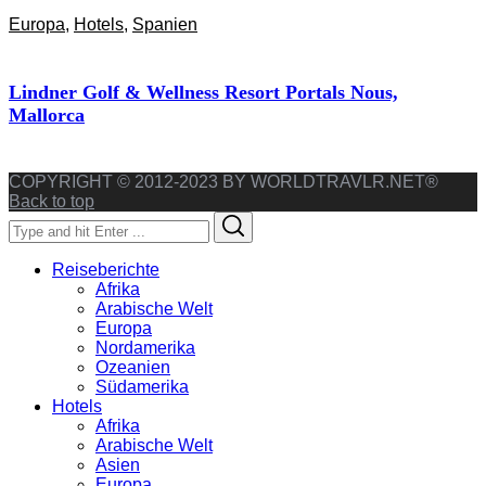
Europa
,
Hotels
,
Spanien
Lindner Golf & Wellness Resort Portals Nous,
Mallorca
COPYRIGHT © 2012-2023 BY WORLDTRAVLR.NET®
Back to top
Search
Search
for:
Reiseberichte
Afrika
Arabische Welt
Europa
Nordamerika
Ozeanien
Südamerika
Hotels
Afrika
Arabische Welt
Asien
Europa