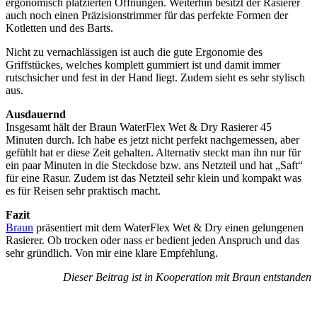
ergonomisch platzierten Öffnungen. Weiterhin besitzt der Rasierer
auch noch einen Präzisionstrimmer für das perfekte Formen der
Kotletten und des Barts.
Nicht zu vernachlässigen ist auch die gute Ergonomie des
Griffstückes, welches komplett gummiert ist und damit immer
rutschsicher und fest in der Hand liegt. Zudem sieht es sehr stylisch
aus.
Ausdauernd
Insgesamt hält der Braun WaterFlex Wet & Dry Rasierer 45
Minuten durch. Ich habe es jetzt nicht perfekt nachgemessen, aber
gefühlt hat er diese Zeit gehalten. Alternativ steckt man ihn nur für
ein paar Minuten in die Steckdose bzw. ans Netzteil und hat „Saft“
für eine Rasur. Zudem ist das Netzteil sehr klein und kompakt was
es für Reisen sehr praktisch macht.
Fazit
Braun
präsentiert mit dem WaterFlex Wet & Dry einen gelungenen
Rasierer. Ob trocken oder nass er bedient jeden Anspruch und das
sehr gründlich. Von mir eine klare Empfehlung.
Dieser Beitrag ist in Kooperation mit Braun entstanden