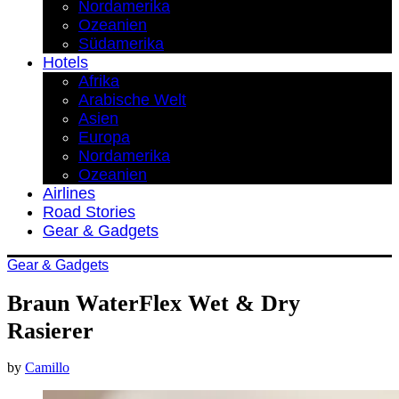
Nordamerika
Ozeanien
Südamerika
Hotels
Afrika
Arabische Welt
Asien
Europa
Nordamerika
Ozeanien
Airlines
Road Stories
Gear & Gadgets
Gear & Gadgets
Braun WaterFlex Wet & Dry
Rasierer
by
Camillo