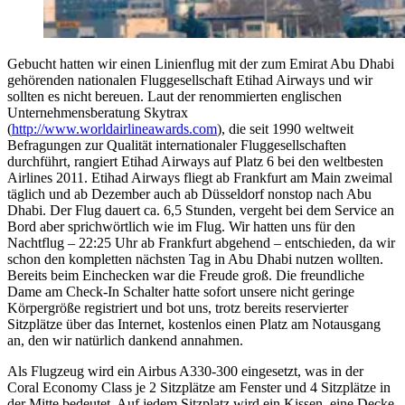
Gebucht hatten wir einen Linienflug mit der zum Emirat Abu Dhabi
gehörenden nationalen Fluggesellschaft Etihad Airways und wir
sollten es nicht bereuen. Laut der renommierten englischen
Unternehmensberatung Skytrax
(
http://www.worldairlineawards.com
), die seit 1990 weltweit
Befragungen zur Qualität internationaler Fluggesellschaften
durchführt, rangiert Etihad Airways auf Platz 6 bei den weltbesten
Airlines 2011. Etihad Airways fliegt ab Frankfurt am Main zweimal
täglich und ab Dezember auch ab Düsseldorf nonstop nach Abu
Dhabi. Der Flug dauert ca. 6,5 Stunden, vergeht bei dem Service an
Bord aber sprichwörtlich wie im Flug. Wir hatten uns für den
Nachtflug – 22:25 Uhr ab Frankfurt abgehend – entschieden, da wir
schon den kompletten nächsten Tag in Abu Dhabi nutzen wollten.
Bereits beim Einchecken war die Freude groß. Die freundliche
Dame am Check-In Schalter hatte sofort unsere nicht geringe
Körpergröße registriert und bot uns, trotz bereits reservierter
Sitzplätze über das Internet, kostenlos einen Platz am Notausgang
an, den wir natürlich dankend annahmen.
Als Flugzeug wird ein Airbus A330-300 eingesetzt, was in der
Coral Economy Class je 2 Sitzplätze am Fenster und 4 Sitzplätze in
der Mitte bedeutet. Auf jedem Sitzplatz wird ein Kissen, eine Decke