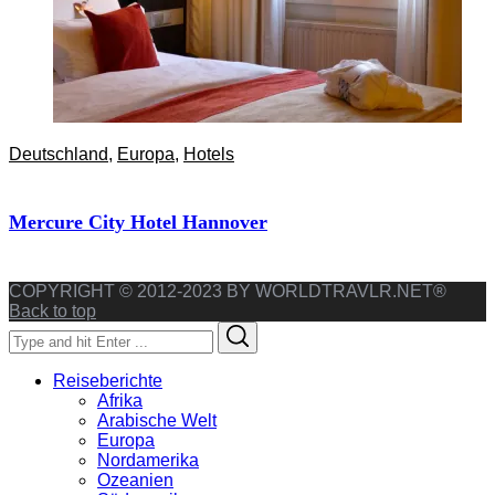
Deutschland
,
Europa
,
Hotels
Mercure City Hotel Hannover
COPYRIGHT © 2012-2023 BY WORLDTRAVLR.NET®
Back to top
Search
Search
for:
Reiseberichte
Afrika
Arabische Welt
Europa
Nordamerika
Ozeanien