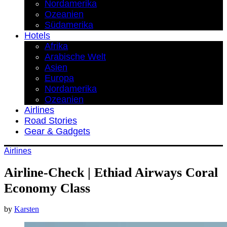
Nordamerika
Ozeanien
Südamerika
Hotels
Afrika
Arabische Welt
Asien
Europa
Nordamerika
Ozeanien
Airlines
Road Stories
Gear & Gadgets
Airlines
Airline-Check | Ethiad Airways Coral
Economy Class
by
Karsten