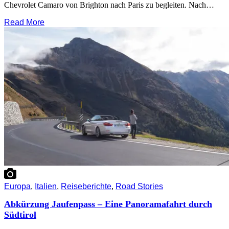
Chevrolet Camaro von Brighton nach Paris zu begleiten. Nach…
Read More
Europa
,
Italien
,
Reiseberichte
,
Road Stories
Abkürzung Jaufenpass – Eine Panoramafahrt durch
Südtirol