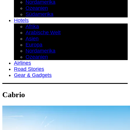
Nordamerika
Ozeanien
Südamerika
Hotels
Afrika
Arabische Welt
Asien
Europa
Nordamerika
Ozeanien
Airlines
Road Stories
Gear & Gadgets
Cabrio