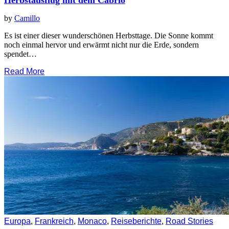
Herbstausflug mit dem Cabrio
by
Camillo
Es ist einer dieser wunderschönen Herbsttage. Die Sonne kommt
noch einmal hervor und erwärmt nicht nur die Erde, sondern
spendet…
Read More
Europa
,
Frankreich
,
Monaco
,
Reiseberichte
,
Road Stories