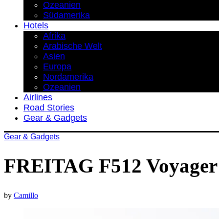
Ozeanien
Südamerika
Hotels
Afrika
Arabische Welt
Asien
Europa
Nordamerika
Ozeanien
Airlines
Road Stories
Gear & Gadgets
Gear & Gadgets
FREITAG F512 Voyager 
by
Camillo