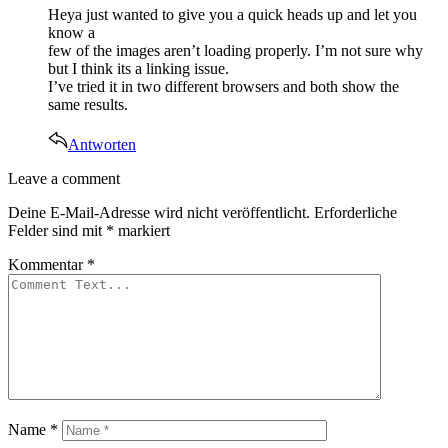
Heya just wanted to give you a quick heads up and let you
know a
few of the images aren’t loading properly. I’m not sure why
but I think its a linking issue.
I’ve tried it in two different browsers and both show the
same results.
Antworten
Leave
Leave a comment
a
Deine E-Mail-Adresse wird nicht veröffentlicht.
Erforderliche
comment
Felder sind mit
*
markiert
Kommentar
*
Name
*