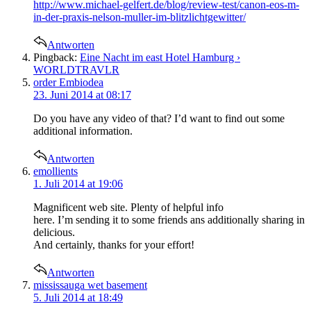
http://www.michael-gelfert.de/blog/review-test/canon-eos-m-
in-der-praxis-nelson-muller-im-blitzlichtgewitter/
Antworten
Pingback:
Eine Nacht im east Hotel Hamburg ›
WORLDTRAVLR
says:
order Embiodea
23. Juni 2014 at 08:17
Do you have any video of that? I’d want to find out some
additional information.
Antworten
says:
emollients
1. Juli 2014 at 19:06
Magnificent web site. Plenty of helpful info
here. I’m sending it to some friends ans additionally sharing in
delicious.
And certainly, thanks for your effort!
Antworten
says:
mississauga wet basement
5. Juli 2014 at 18:49