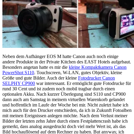
Neben dem Aufhänger EOS M hatte Canon auch noch einige
andere Produkte in der Private Kitchen des EAST Hotels aufgebaut.
Besonders angetan hatte es mir die
kleine Kompaktkamera Canon
PowerShot S110
. Touchscreen, W-LAN, gutes Objektiv, kleine
Größe und gute Bilder. Auch der kleine
Fotodrucker Canon
SELPHY CP900
war interessant. Er ermöglicht gute Fotodrucke für
rund 30 Cent und ist zudem noch mobil tragbar durch einen
optionalen Akku. Nach kurzer Überlegung sind S110 und CP900
dann auch am Samstag in meinem virtuellen Warenkorb gelandet
und hoffentlich im Laufe der Woche bei mir. Nicht zuletzt habe ich
mich auch für den Drucker entschieden, da ich in Zukunft Fotoalben
mit meinen Ereignissen anlegen möchte. Nach dem Verlust meiner
Bilder der letzten zehn Jahre durch einen Festplattencrash habe ich
gemerkt, dass analog ausgedruckt doch viel mehr Wert ist, als das
Bild hochauflösend auf dem Rechner zu haben. But anyway, ich