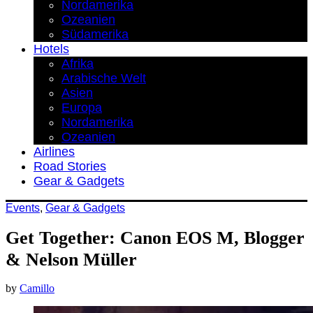
Nordamerika
Ozeanien
Südamerika
Hotels
Afrika
Arabische Welt
Asien
Europa
Nordamerika
Ozeanien
Airlines
Road Stories
Gear & Gadgets
Events
,
Gear & Gadgets
Get Together: Canon EOS M, Blogger
& Nelson Müller
by
Camillo