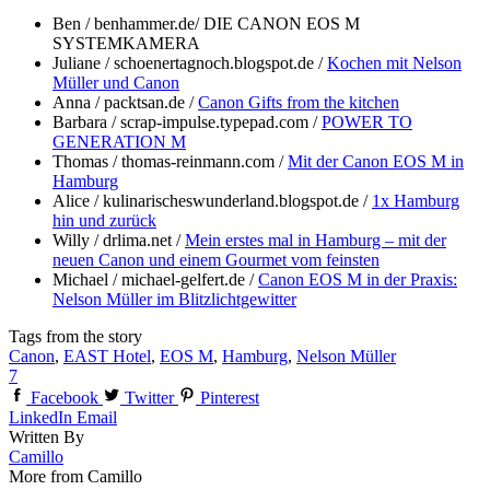
Ben / benhammer.de/ DIE CANON EOS M
SYSTEMKAMERA
Juliane / schoenertagnoch.blogspot.de /
Kochen mit Nelson
Müller und Canon
Anna / packtsan.de /
Canon Gifts from the kitchen
Barbara / scrap-impulse.typepad.com /
POWER TO
GENERATION M
Thomas / thomas-reinmann.com /
Mit der Canon EOS M in
Hamburg
Alice / kulinarischeswunderland.blogspot.de /
1x Hamburg
hin und zurück
Willy / drlima.net /
Mein erstes mal in Hamburg – mit der
neuen Canon und einem Gourmet vom feinsten
Michael / michael-gelfert.de /
Canon EOS M in der Praxis:
Nelson Müller im Blitzlichtgewitter
Tags from the story
Canon
,
EAST Hotel
,
EOS M
,
Hamburg
,
Nelson Müller
7
Facebook
Twitter
Pinterest
LinkedIn
Email
Written By
Camillo
More from Camillo