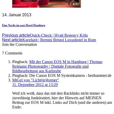
14. Januar 2013
Eine Nacht im east Hotel Hamburg
Previous article
Quick-Check | Hyatt Regency Köln
Next article
Kurzfazit | Bernini Bristol Luxushotel in Rom
Join the Conversation
7 Comments
Pingback:
Mit der Canon EOS M in Hamburg | Thomas
Reimann Photography | Digitale Fotografie und
Bildbearbeitung aus Karlsruhe
Pingback: Die Canon EOS M Systemkamera - benhammer.de
says:
MiGel von "Licht(in)former"
11. Dezember 2012 at 13:29
Weil ich weiß, dass das mit den Backlinks nicht immer so
zuverlässig funktioniert, hier der Hinweis auf MEINEN
Beitrag zur EOS M inkl. Links auf Dich (und die anderen) am
Ende: