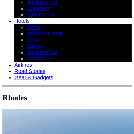
Nordamerika
Ozeanien
Südamerika
Hotels
Afrika
Arabische Welt
Asien
Europa
Nordamerika
Ozeanien
Airlines
Road Stories
Gear & Gadgets
Rhodes