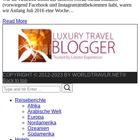
(vorwiegend Facebook und Instagram)mitbekommen habt, waren
wir Anfang Juli 2016 eine Woche…
Read More
COPYRIGHT © 2012-2023 BY WORLDTRAVLR.NET®
Back to top
Search
Search
for:
Reiseberichte
Afrika
Arabische Welt
Europa
Nordamerika
Ozeanien
Südamerika
Hotels