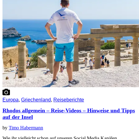
Europa
,
Griechenland
,
Reiseberichte
Rhodos allgemein – Reise-Videos – Hinweise und Tipps
auf der Insel
by
Timo Habermann
Wie ihr vielleicht schon auf unseren Social Media Kanälen