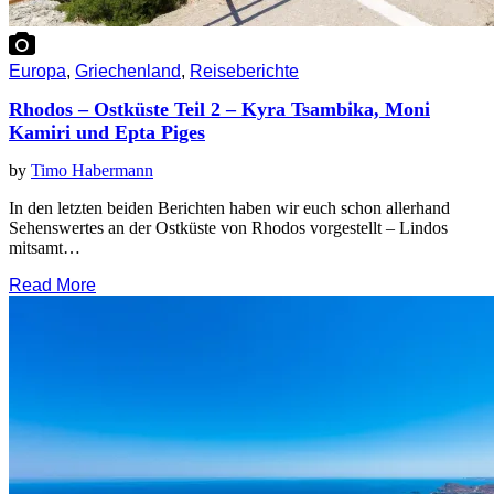
Europa
,
Griechenland
,
Reiseberichte
Rhodos – Ostküste Teil 2 – Kyra Tsambika, Moni
Kamiri und Epta Piges
by
Timo Habermann
In den letzten beiden Berichten haben wir euch schon allerhand
Sehenswertes an der Ostküste von Rhodos vorgestellt – Lindos
mitsamt…
Read More