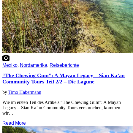
Mexiko
,
Nordamerika
,
Reiseberichte
“The Chewing Gum”: A Mayan Legacy – Sian Ka’an
Community Tours Teil 2/2 – Die Lagune
by
Timo Habermann
Wie im ersten Teil des Artikels “The Chewing Gum”: A Mayan
Legacy – Sian Ka’an Community Tours versprochen, kommen
wir…
Read More