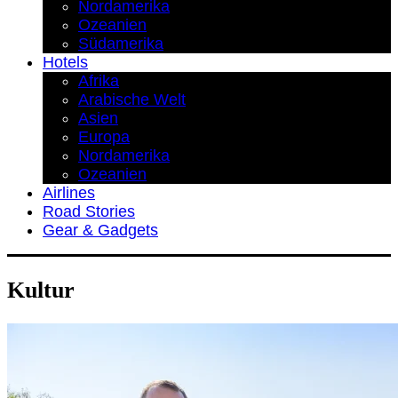
Nordamerika
Ozeanien
Südamerika
Hotels
Afrika
Arabische Welt
Asien
Europa
Nordamerika
Ozeanien
Airlines
Road Stories
Gear & Gadgets
Kultur