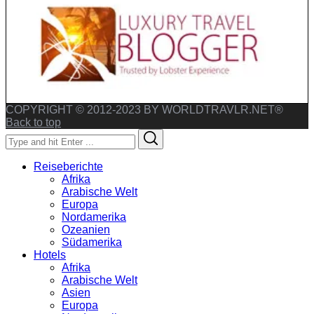
COPYRIGHT © 2012-2023 BY WORLDTRAVLR.NET®
Back to top
Search
Search
for:
Reiseberichte
Afrika
Arabische Welt
Europa
Nordamerika
Ozeanien
Südamerika
Hotels
Afrika
Arabische Welt
Asien
Europa