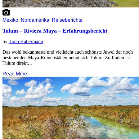
Mexiko
,
Nordamerika
,
Reiseberichte
Tulum – Riviera Maya – Erfahrungsbericht
by
Timo Habermann
Das wohl bekannteste und vielleicht auch schönste Juwel der noch
bestehenden Maya-Ruinenstätten nennt sich Tulum. Zu finden ist
Tulum direkt…
Read More