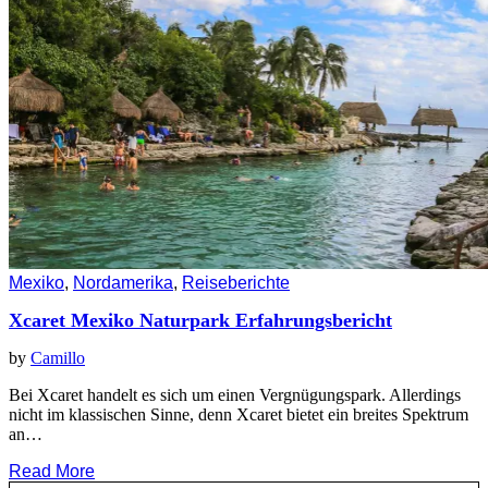
Mexiko
,
Nordamerika
,
Reiseberichte
Xcaret Mexiko Naturpark Erfahrungsbericht
by
Camillo
Bei Xcaret handelt es sich um einen Vergnügungspark. Allerdings
nicht im klassischen Sinne, denn Xcaret bietet ein breites Spektrum
an…
Read More