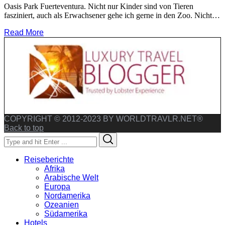
Oasis Park Fuerteventura. Nicht nur Kinder sind von Tieren
fasziniert, auch als Erwachsener gehe ich gerne in den Zoo. Nicht…
Read More
COPYRIGHT © 2012-2023 BY WORLDTRAVLR.NET®
Back to top
Search
Search
for:
Reiseberichte
Afrika
Arabische Welt
Europa
Nordamerika
Ozeanien
Südamerika
Hotels