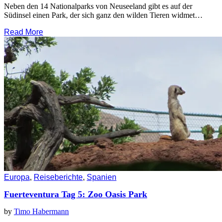
Neben den 14 Nationalparks von Neuseeland gibt es auf der
Südinsel einen Park, der sich ganz den wilden Tieren widmet…
Read More
Europa
,
Reiseberichte
,
Spanien
Fuerteventura Tag 5: Zoo Oasis Park
by
Timo Habermann