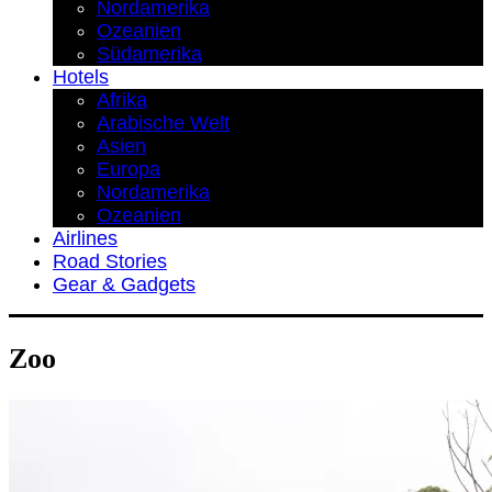
Nordamerika
Ozeanien
Südamerika
Hotels
Afrika
Arabische Welt
Asien
Europa
Nordamerika
Ozeanien
Airlines
Road Stories
Gear & Gadgets
Zoo