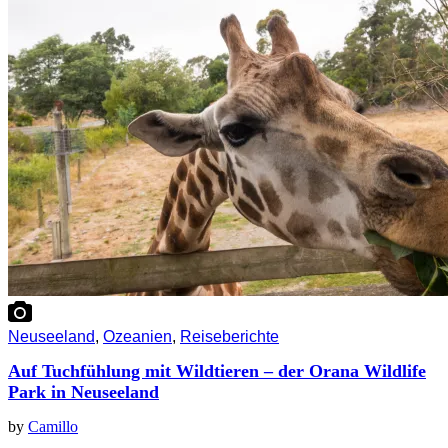
Neuseeland
,
Ozeanien
,
Reiseberichte
Auf Tuchfühlung mit Wildtieren – der Orana Wildlife
Park in Neuseeland
by
Camillo