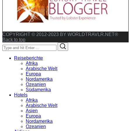
COPYRIGHT © 2012-2023 BY WORLDTRAVLR.NET®
Back to top
Search
Search
for:
Reiseberichte
Afrika
Arabische Welt
Europa
Nordamerika
Ozeanien
Südamerika
Hotels
Afrika
Arabische Welt
Asien
Europa
Nordamerika
Ozeanien