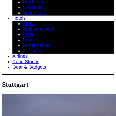
Nordamerika
Ozeanien
Südamerika
Hotels
Afrika
Arabische Welt
Asien
Europa
Nordamerika
Ozeanien
Airlines
Road Stories
Gear & Gadgets
Stuttgart