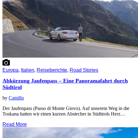
Europa
,
Italien
,
Reiseberichte
,
Road Stories
Abkürzung Jaufenpass – Eine Panoramafahrt durch
Südtirol
by
Camillo
Der Jaufenpass (Passo di Monte Giovo). Auf unserem Weg in die
Toskana hatten wir einen kurzen Abstecher in Südtirols Herz…
Read More