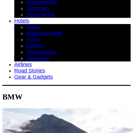
Nordamerika
Ozeanien
Südamerika
Hotels
Afrika
Arabische Welt
Asien
Europa
Nordamerika
Ozeanien
Airlines
Road Stories
Gear & Gadgets
BMW