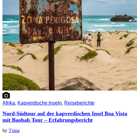
Afrika
,
Kapverdische Inseln
,
Reiseberichte
Nord-Südtour auf der kapverdischen Insel Boa Vista
mit Baobab Tour – Erfahrungsbericht
by
Tjana