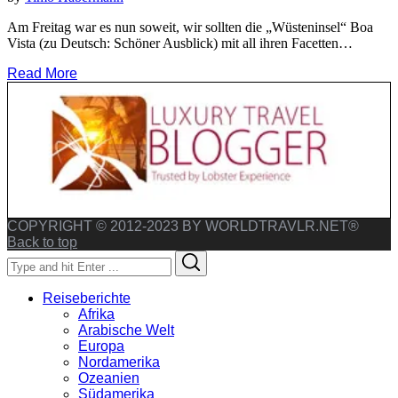
Am Freitag war es nun soweit, wir sollten die „Wüsteninsel“ Boa
Vista (zu Deutsch: Schöner Ausblick) mit all ihren Facetten…
Read More
COPYRIGHT © 2012-2023 BY WORLDTRAVLR.NET®
Back to top
Search
Search
for:
Reiseberichte
Afrika
Arabische Welt
Europa
Nordamerika
Ozeanien
Südamerika