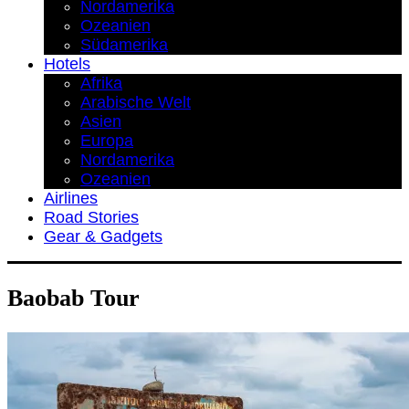
Nordamerika
Ozeanien
Südamerika
Hotels
Afrika
Arabische Welt
Asien
Europa
Nordamerika
Ozeanien
Airlines
Road Stories
Gear & Gadgets
Baobab Tour