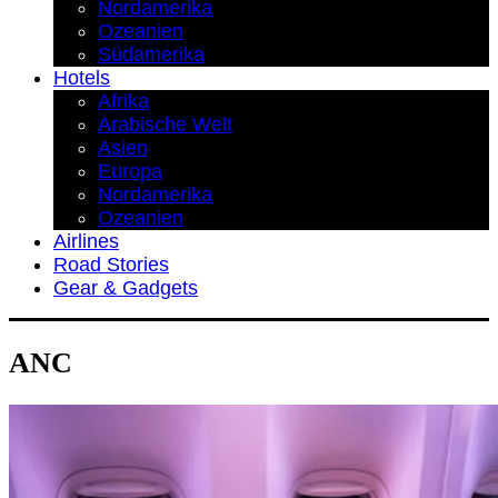
Nordamerika
Ozeanien
Südamerika
Hotels
Afrika
Arabische Welt
Asien
Europa
Nordamerika
Ozeanien
Airlines
Road Stories
Gear & Gadgets
ANC