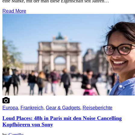
eine Marke, mit der man diese Eigenschaft seit Jahren…
Read More
Europa
,
Frankreich
,
Gear & Gadgets
,
Reiseberichte
Loud Places: 48h in Paris mit den Noise Cancelling
Kopfhörern von Sony
by
Camillo