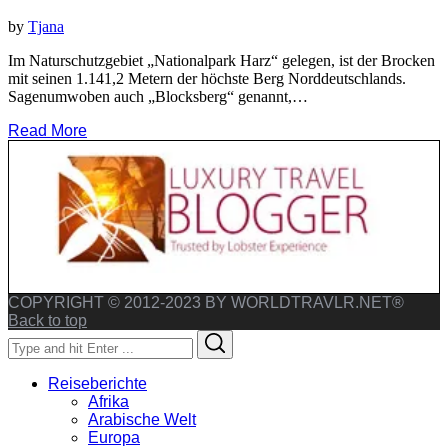
by
Tjana
Im Naturschutzgebiet „Nationalpark Harz“ gelegen, ist der Brocken
mit seinen 1.141,2 Metern der höchste Berg Norddeutschlands.
Sagenumwoben auch „Blocksberg“ genannt,…
Read More
COPYRIGHT © 2012-2023 BY WORLDTRAVLR.NET®
Back to top
Search
Search
for:
Reiseberichte
Afrika
Arabische Welt
Europa