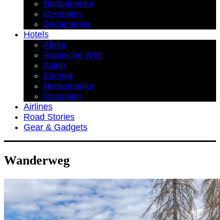
Nordamerika
Ozeanien
Südamerika
Hotels
Afrika
Arabische Welt
Asien
Europa
Nordamerika
Ozeanien
Airlines
Road Stories
Gear & Gadgets
Wanderweg