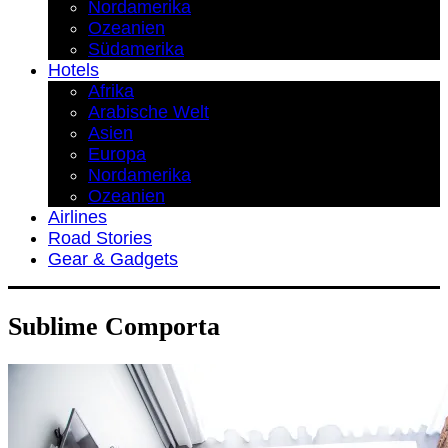
Nordamerika
Ozeanien
Südamerika
Hotels
Afrika
Arabische Welt
Asien
Europa
Nordamerika
Ozeanien
Airlines
Road Stories
Gear & Gadgets
Sublime Comporta