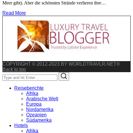
Meer gibt). Aber die schönsten Strände verlieren ihre…
Read More
COPYRIGHT © 2012-2023 BY WORLDTRAVLR.NET®
Back to top
Search
Search
for:
Reiseberichte
Afrika
Arabische Welt
Europa
Nordamerika
Ozeanien
Südamerika
Hotels
Afrika