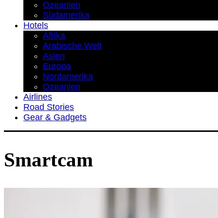
Ozeanien
Südamerika
Hotels
Afrika
Arabische Welt
Asien
Europa
Nordamerika
Ozeanien
Airlines
Road Stories
Gear & Gadgets
Smartcam