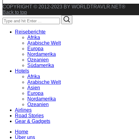
COPYRIGHT © 2012-2023 BY WORLDTRAVLR.NET®
Back to top
Search
Search
for:
Reiseberichte
Afrika
Arabische Welt
Europa
Nordamerika
Ozeanien
Südamerika
Hotels
Afrika
Arabische Welt
Asien
Europa
Nordamerika
Ozeanien
Airlines
Road Stories
Gear & Gadgets
Home
Über uns