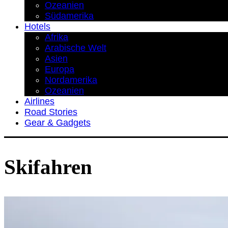
Ozeanien
Südamerika
Hotels
Afrika
Arabische Welt
Asien
Europa
Nordamerika
Ozeanien
Airlines
Road Stories
Gear & Gadgets
Skifahren