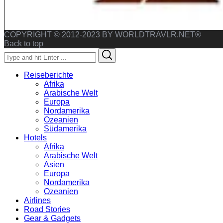
COPYRIGHT © 2012-2023 BY WORLDTRAVLR.NET®
Back to top
Search
Search
for:
Reiseberichte
Afrika
Arabische Welt
Europa
Nordamerika
Ozeanien
Südamerika
Hotels
Afrika
Arabische Welt
Asien
Europa
Nordamerika
Ozeanien
Airlines
Road Stories
Gear & Gadgets