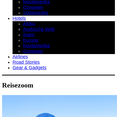
Nordamerika
Ozeanien
Südamerika
Hotels
Afrika
Arabische Welt
Asien
Europa
Nordamerika
Ozeanien
Airlines
Road Stories
Gear & Gadgets
Reisezoom