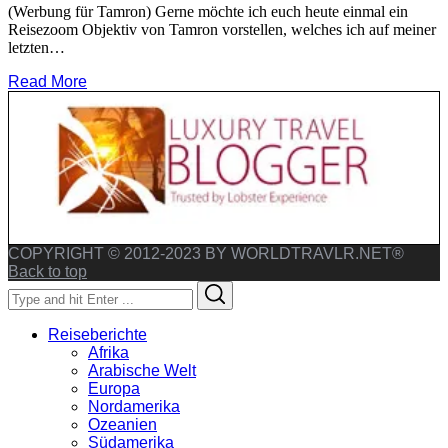
(Werbung für Tamron) Gerne möchte ich euch heute einmal ein
Reisezoom Objektiv von Tamron vorstellen, welches ich auf meiner
letzten…
Read More
COPYRIGHT © 2012-2023 BY WORLDTRAVLR.NET®
Back to top
Search
Search
for:
Reiseberichte
Afrika
Arabische Welt
Europa
Nordamerika
Ozeanien
Südamerika