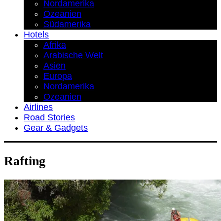
Nordamerika
Ozeanien
Südamerika
Hotels
Afrika
Arabische Welt
Asien
Europa
Nordamerika
Ozeanien
Airlines
Road Stories
Gear & Gadgets
Rafting