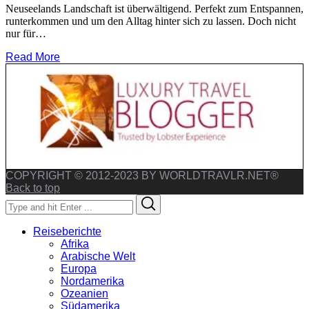
Neuseelands Landschaft ist überwältigend. Perfekt zum Entspannen,
runterkommen und um den Alltag hinter sich zu lassen. Doch nicht
nur für…
Read More
COPYRIGHT © 2012-2023 BY WORLDTRAVLR.NET®
Back to top
Search
Search
for:
Reiseberichte
Afrika
Arabische Welt
Europa
Nordamerika
Ozeanien
Südamerika