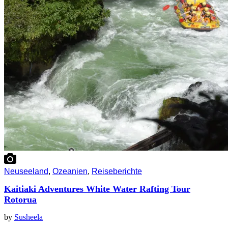
Neuseeland
,
Ozeanien
,
Reiseberichte
Kaitiaki Adventures White Water Rafting Tour
Rotorua
by
Susheela