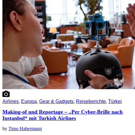
Airlines
,
Europa
,
Gear & Gadgets
,
Reiseberichte
,
Türkei
Making-of und Reportage – „Per Cyber-Brille nach
Instanbul“ mit Turkish Airlines
by
Timo Habermann