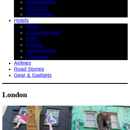
Nordamerika
Ozeanien
Südamerika
Hotels
Afrika
Arabische Welt
Asien
Europa
Nordamerika
Ozeanien
Airlines
Road Stories
Gear & Gadgets
London