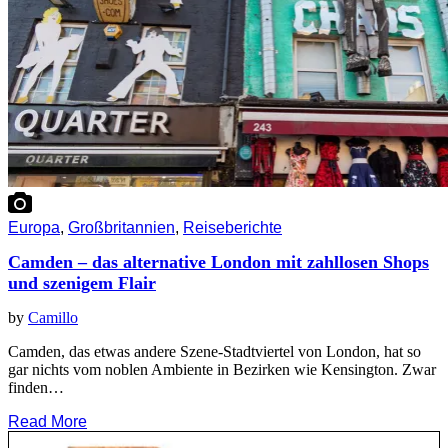
Europa
,
Großbritannien
,
Reiseberichte
Camden – das alternative London mit zahllosen Shops
und szenigem Flair
by
Camillo
Camden, das etwas andere Szene-Stadtviertel von London, hat so
gar nichts vom noblen Ambiente in Bezirken wie Kensington. Zwar
finden…
Read More