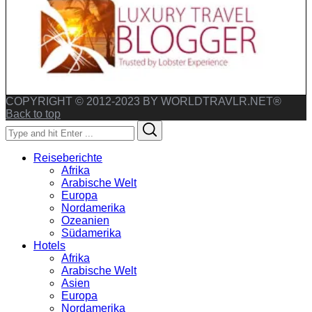
COPYRIGHT © 2012-2023 BY WORLDTRAVLR.NET®
Back to top
Search
Search
for:
Reiseberichte
Afrika
Arabische Welt
Europa
Nordamerika
Ozeanien
Südamerika
Hotels
Afrika
Arabische Welt
Asien
Europa
Nordamerika