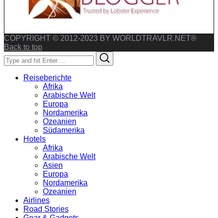
COPYRIGHT © 2012-2023 BY WORLDTRAVLR.NET®
Back to top
Search
Search
for:
Reiseberichte
Afrika
Arabische Welt
Europa
Nordamerika
Ozeanien
Südamerika
Hotels
Afrika
Arabische Welt
Asien
Europa
Nordamerika
Ozeanien
Airlines
Road Stories
Gear & Gadgets