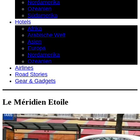
Nordamerika
Ozeanien
Südamerika
Hotels
Afrika
Arabische Welt
Asien
Europa
Nordamerika
Ozeanien
Airlines
Road Stories
Gear & Gadgets
Le Méridien Etoile