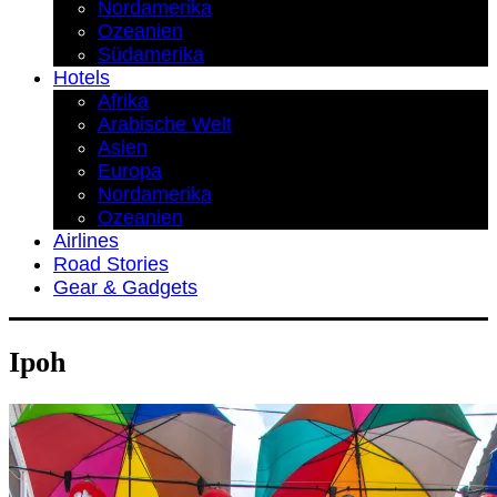
Nordamerika
Ozeanien
Südamerika
Hotels
Afrika
Arabische Welt
Asien
Europa
Nordamerika
Ozeanien
Airlines
Road Stories
Gear & Gadgets
Ipoh