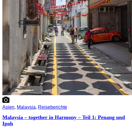
Asien
,
Malaysia
,
Reiseberichte
Malaysia – together in Harmony – Teil 1: Penang und
Ipoh