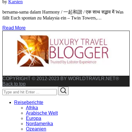
by
Karsten
bersama-sama dalam Harmony / 一起和諧 / एक साथ सद्भाव में Was
fällt Euch spontan zu Malaysia ein – Twin Towers,…
Read More
COPYRIGHT © 2012-2023 BY WORLDTRAVLR.NET®
Back to top
Search
Search
for:
Reiseberichte
Afrika
Arabische Welt
Europa
Nordamerika
Ozeanien