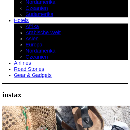
Nordamerika
Ozeanien
Südamerika
Hotels
Afrika
Arabische Welt
Asien
Europa
Nordamerika
Ozeanien
Airlines
Road Stories
Gear & Gadgets
instax