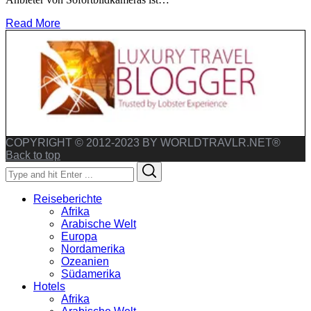
Read More
COPYRIGHT © 2012-2023 BY WORLDTRAVLR.NET®
Back to top
Search
Search
for:
Reiseberichte
Afrika
Arabische Welt
Europa
Nordamerika
Ozeanien
Südamerika
Hotels
Afrika