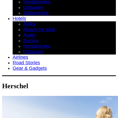
Nordamerika
Ozeanien
Südamerika
Hotels
Afrika
Arabische Welt
Asien
Europa
Nordamerika
Ozeanien
Airlines
Road Stories
Gear & Gadgets
Herschel