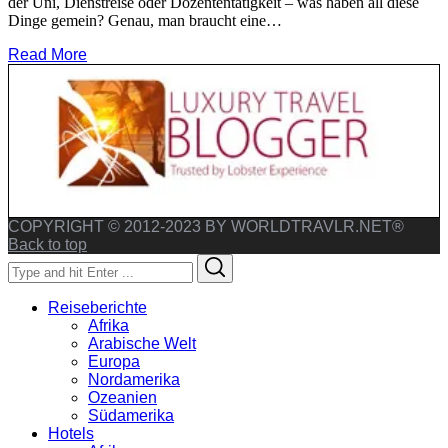
der Uni, Dienstreise oder Dozententätigkeit – was haben all diese
Dinge gemein? Genau, man braucht eine…
Read More
COPYRIGHT © 2012-2023 BY WORLDTRAVLR.NET®
Back to top
Search
Search
for:
Reiseberichte
Afrika
Arabische Welt
Europa
Nordamerika
Ozeanien
Südamerika
Hotels