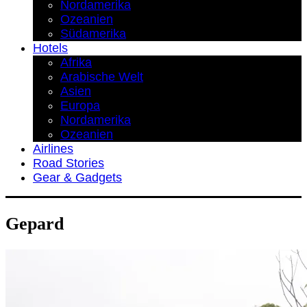
Nordamerika
Ozeanien
Südamerika
Hotels
Afrika
Arabische Welt
Asien
Europa
Nordamerika
Ozeanien
Airlines
Road Stories
Gear & Gadgets
Gepard