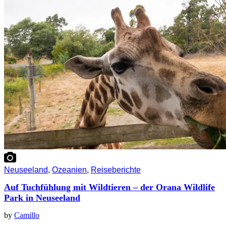
Neuseeland
,
Ozeanien
,
Reiseberichte
Auf Tuchfühlung mit Wildtieren – der Orana Wildlife
Park in Neuseeland
by
Camillo