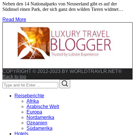
Neben den 14 Nationalparks von Neuseeland gibt es auf der
Südinsel einen Park, der sich ganz den wilden Tieren widmet…
Read More
COPYRIGHT © 2012-2023 BY WORLDTRAVLR.NET®
Back to top
Search
Search
for:
Reiseberichte
Afrika
Arabische Welt
Europa
Nordamerika
Ozeanien
Südamerika
Hotels