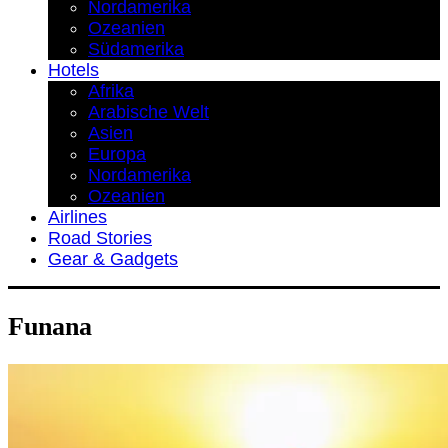
Nordamerika
Ozeanien
Südamerika
Hotels
Afrika
Arabische Welt
Asien
Europa
Nordamerika
Ozeanien
Airlines
Road Stories
Gear & Gadgets
Funana