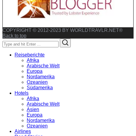
COPYRIGHT © 2012-2023 BY WORLDTRAVLR.NET®
Back to top
Search
Search
for:
Reiseberichte
Afrika
Arabische Welt
Europa
Nordamerika
Ozeanien
Südamerika
Hotels
Afrika
Arabische Welt
Asien
Europa
Nordamerika
Ozeanien
Airlines