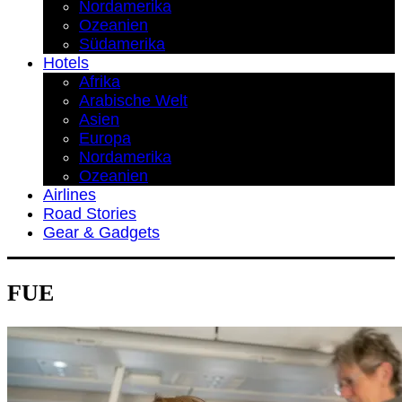
Nordamerika
Ozeanien
Südamerika
Hotels
Afrika
Arabische Welt
Asien
Europa
Nordamerika
Ozeanien
Airlines
Road Stories
Gear & Gadgets
FUE