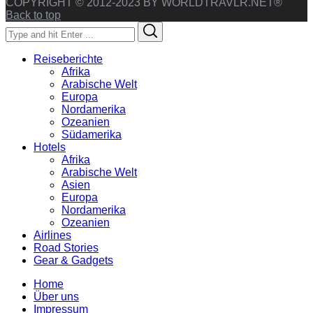
COPYRIGHT © 2012-2023 BY WORLDTRAVLR.NET®
Back to top
Search
Search
for:
Reiseberichte
Afrika
Arabische Welt
Europa
Nordamerika
Ozeanien
Südamerika
Hotels
Afrika
Arabische Welt
Asien
Europa
Nordamerika
Ozeanien
Airlines
Road Stories
Gear & Gadgets
Home
Über uns
Impressum