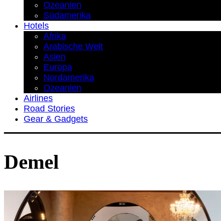
Ozeanien
Südamerika
Hotels
Afrika
Arabische Welt
Asien
Europa
Nordamerika
Ozeanien
Airlines
Road Stories
Gear & Gadgets
Demel