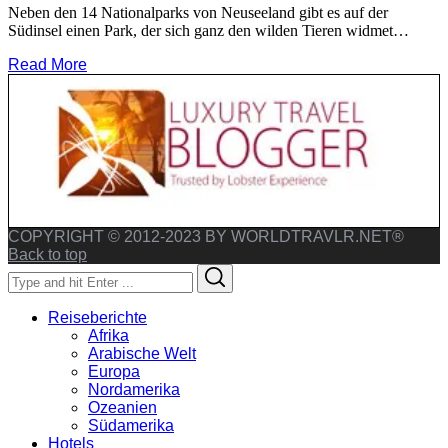
Neben den 14 Nationalparks von Neuseeland gibt es auf der
Südinsel einen Park, der sich ganz den wilden Tieren widmet…
Read More
COPYRIGHT © 2012-2023 BY WORLDTRAVLR.NET®
Back to top
Search
Search
for:
Reiseberichte
Afrika
Arabische Welt
Europa
Nordamerika
Ozeanien
Südamerika
Hotels