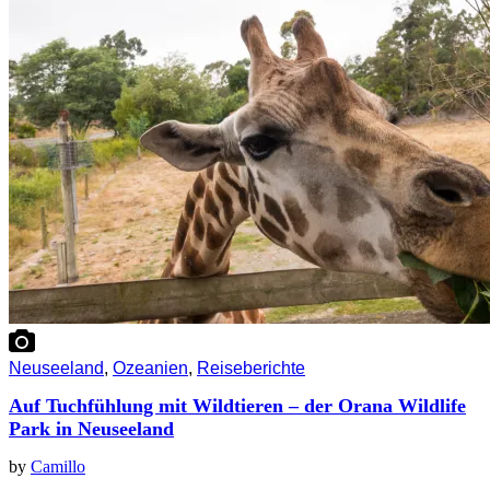
Neuseeland
,
Ozeanien
,
Reiseberichte
Auf Tuchfühlung mit Wildtieren – der Orana Wildlife
Park in Neuseeland
by
Camillo