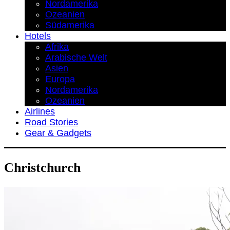
Nordamerika
Ozeanien
Südamerika
Hotels
Afrika
Arabische Welt
Asien
Europa
Nordamerika
Ozeanien
Airlines
Road Stories
Gear & Gadgets
Christchurch