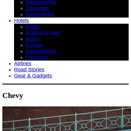
Nordamerika
Ozeanien
Südamerika
Hotels
Afrika
Arabische Welt
Asien
Europa
Nordamerika
Ozeanien
Airlines
Road Stories
Gear & Gadgets
Chevy