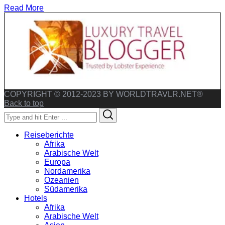
Read More
COPYRIGHT © 2012-2023 BY WORLDTRAVLR.NET®
Back to top
Search
Search
for:
Reiseberichte
Afrika
Arabische Welt
Europa
Nordamerika
Ozeanien
Südamerika
Hotels
Afrika
Arabische Welt