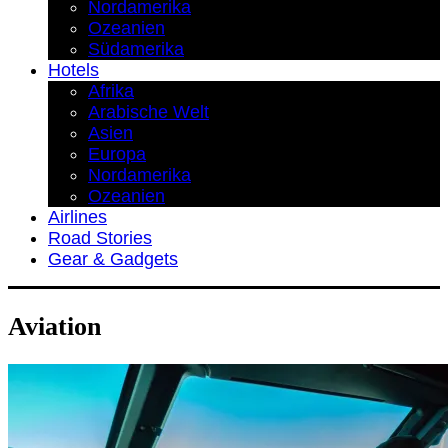
Nordamerika
Ozeanien
Südamerika
Hotels
Afrika
Arabische Welt
Asien
Europa
Nordamerika
Ozeanien
Airlines
Road Stories
Gear & Gadgets
Aviation