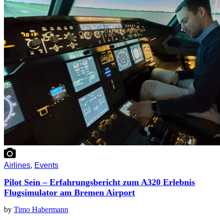
Airlines
,
Events
Pilot Sein – Erfahrungsbericht zum A320 Erlebnis
Flugsimulator am Bremen Airport
by
Timo Habermann