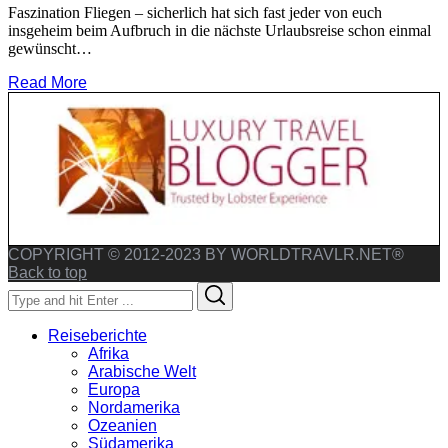
Faszination Fliegen – sicherlich hat sich fast jeder von euch
insgeheim beim Aufbruch in die nächste Urlaubsreise schon einmal
gewünscht…
Read More
COPYRIGHT © 2012-2023 BY WORLDTRAVLR.NET®
Back to top
Search
Search
for:
Reiseberichte
Afrika
Arabische Welt
Europa
Nordamerika
Ozeanien
Südamerika