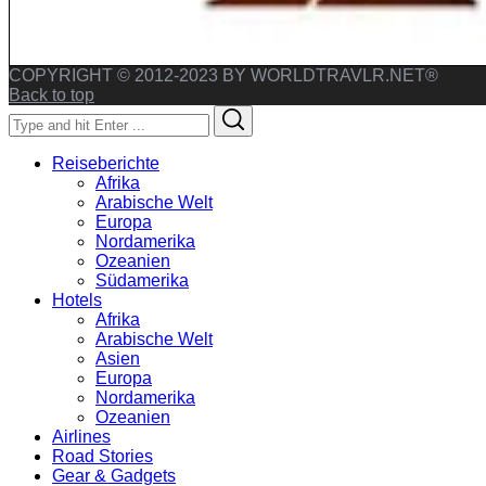
COPYRIGHT © 2012-2023 BY WORLDTRAVLR.NET®
Back to top
Search
Search
for:
Reiseberichte
Afrika
Arabische Welt
Europa
Nordamerika
Ozeanien
Südamerika
Hotels
Afrika
Arabische Welt
Asien
Europa
Nordamerika
Ozeanien
Airlines
Road Stories
Gear & Gadgets