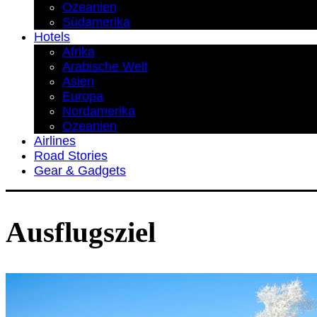
Ozeanien
Südamerika
Hotels
Afrika
Arabische Welt
Asien
Europa
Nordamerika
Ozeanien
Airlines
Road Stories
Gear & Gadgets
Ausflugsziel