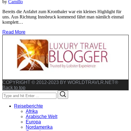
by
Camillo
Bereits die Anfahrt zum Kronthaler war ein kleines Highlight für
uns. Aus Richtung Innsbruck kommend fährt man nämlich einmal
komplett…
Read More
COPYRIGHT © 2012-2023 BY WORLDTRAVLR.NET®
Back to top
Search
Search
for:
Reiseberichte
Afrika
Arabische Welt
Europa
Nordamerika