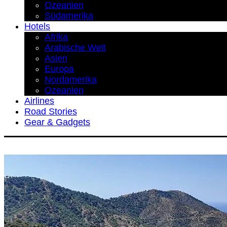
Ozeanien
Südamerika
Hotels
Afrika
Arabische Welt
Asien
Europa
Nordamerika
Ozeanien
Airlines
Road Stories
Gear & Gadgets