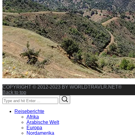
COPYRIGHT © 2012-2023 BY WORLDTRAVLR.NET®
Back to top
Search
Search
for:
Reiseberichte
Afrika
Arabische Welt
Europa
Nordamerika