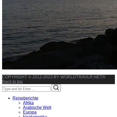
COPYRIGHT © 2012-2023 BY WORLDTRAVLR.NET®
Back to top
Search
Search
for:
Reiseberichte
Afrika
Arabische Welt
Europa
Nordamerika