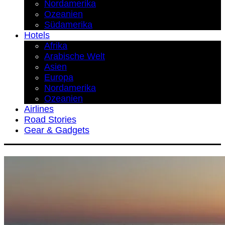
Nordamerika
Ozeanien
Südamerika
Hotels
Afrika
Arabische Welt
Asien
Europa
Nordamerika
Ozeanien
Airlines
Road Stories
Gear & Gadgets