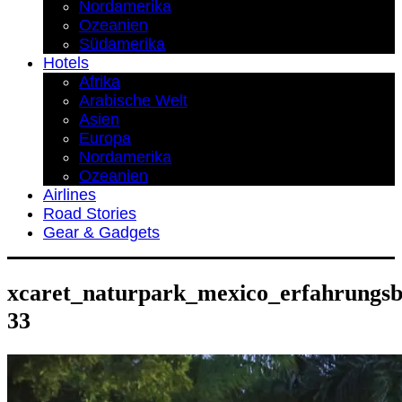
Nordamerika
Ozeanien
Südamerika
Hotels
Afrika
Arabische Welt
Asien
Europa
Nordamerika
Ozeanien
Airlines
Road Stories
Gear & Gadgets
xcaret_naturpark_mexico_erfahrungsbe
33