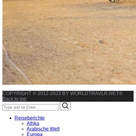
COPYRIGHT © 2012-2023 BY WORLDTRAVLR.NET®
Back to top
Search
Search
for:
Reiseberichte
Afrika
Arabische Welt
Europa