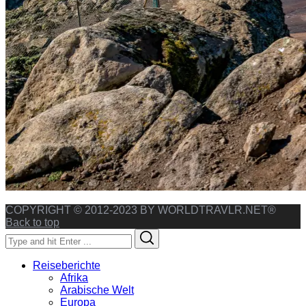
COPYRIGHT © 2012-2023 BY WORLDTRAVLR.NET®
Back to top
Search
Search
for:
Reiseberichte
Afrika
Arabische Welt
Europa