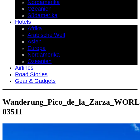
Nordamerika
Ozeanien
Südamerika
Hotels
Afrika
Arabische Welt
Asien
Europa
Nordamerika
Ozeanien
Airlines
Road Stories
Gear & Gadgets
Wanderung_Pico_de_la_Zarza_WO
03511